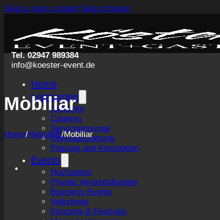
Skip to main content
Skip to footer
Tel. 02947 989384
info@koester-event.de
Home
Leistungen
Mobiliar
Getränke
Catering
Servicepersonal
Home
/
Mietshop
/
Mobiliar
Eventausstattung
Planung und Konzeption
Events
Hochzeiten
Private Veranstaltungen
Business Events
Volksfeste
Konzerte & Festivals