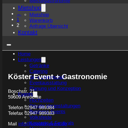
Messegastronomie
Mietshop
←
Mietshop
1
Warenkorb
2
Anfrage Übersicht
Kontakt
Home
Leistungen
Getränke
Catering
Köster Event + Gastronomie
Servicepersonal
Eventausstattung
Planung und Konzeption
Boschstr. 21
Events
59609 Anröchte
Hochzeiten
Private Veranstaltungen
Telefon 02947 989384
Business Events
Telefax 02947 989383
Volksfeste
Konzerte & Festivals
Mail
info@koester-event.de