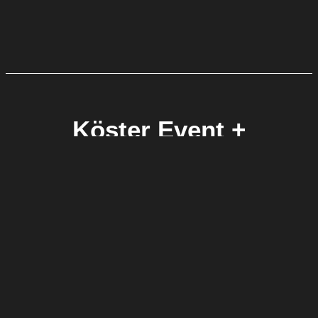
Köster Event +
Gastronomie
IHR LEISTUNGSSTARKER UND ZUVERLÄSSIGER
GASTRONOMIE- UND EVENTDIENSTLEISTER IM
GROSSRAUM WESTFALEN
Von unserem Standort in Anröchte aus führen wir
mit mehr als 200 Mitarbeiter:innen jedes Jahr über