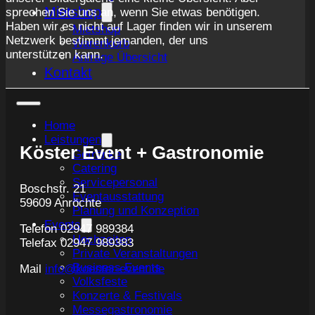
Mietshop
sprechen Sie uns an, wenn Sie etwas benötigen.
Haben wir es nicht auf Lager finden wir in unserem
Mietshop
Netzwerk bestimmt jemanden, der uns
Warenkorb
unterstützen kann.
Anfrage Übersicht
Kontakt
Home
Leistungen
Köster Event + Gastronomie
Getränke
Catering
Servicepersonal
Boschstr. 21
Eventausstattung
59609 Anröchte
Planung und Konzeption
Events
Telefon 02947 989384
Hochzeiten
Telefax 02947 989383
Private Veranstaltungen
Business Events
Mail
info@koester-event.de
Volksfeste
Konzerte & Festivals
Messegastronomie