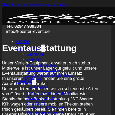
Skip to main content
Skip to footer
Tel. 02947 989384
info@koester-event.de
Home
Eventausstattung
Leistungen
Getränke
Catering
Unser Verleih-Equipment erweitert sich stehts.
Servicepersonal
Mittlerweile ist unser Lager gut gefüllt und unsere
Eventausstattung
Eventausstattung wartet auf Ihren Einsatz.
Planung und Konzeption
In unserem
Mietshop
finden Sie eine große
Events
Auswahl unserer Artikel.
Hochzeiten
Unter anderem verleihen wir verschiedenste Arten
Private Veranstaltungen
von Gläsern, Kaffeemaschinen, Mobiliar wie
Business Events
Stehtische oder Bankettbestuhlung. WC-Wagen,
Volksfeste
Kühlwagen oder unsere mobilen Theken stehen
Konzerte & Festivals
frisch gesäubert bereit. Sie finden bereits in
Messegastronomie
unserer Bildergalerie eine kleine Übersicht. Aber