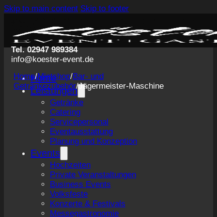
Skip to main content
Skip to footer
Tel. 02947 989384
info@koester-event.de
Home
/
Mietshop
/
Bar- und
Home
Getränkezubehör
/
Jägermeister-Maschine
Leistungen
Getränke
Catering
Servicepersonal
Eventausstattung
Planung und Konzeption
Events
Hochzeiten
Private Veranstaltungen
Business Events
Volksfeste
Konzerte & Festivals
Messegastronomie