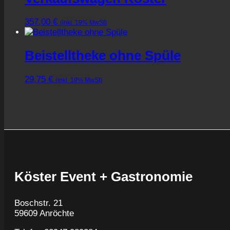
357,00
€
(inkl. 19% MwSt)
Beistelltheke ohne Spüle
29,75
€
(inkl. 19% MwSt)
Köster Event + Gastronomie
Boschstr. 21
59609 Anröchte