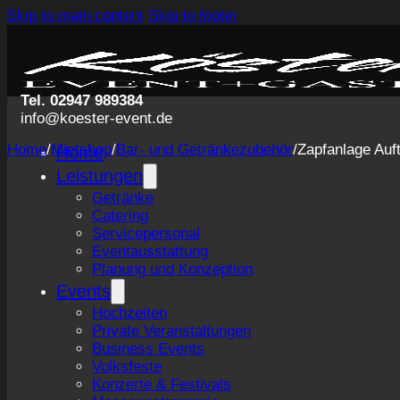
Skip to main content
Skip to footer
Tel. 02947 989384
info@koester-event.de
Home
/
Mietshop
/
Bar- und Getränkezubehör
/
Zapfanlage Auf
Home
Leistungen
Getränke
Catering
Servicepersonal
Eventausstattung
Planung und Konzeption
Events
Hochzeiten
Private Veranstaltungen
Business Events
Volksfeste
Konzerte & Festivals