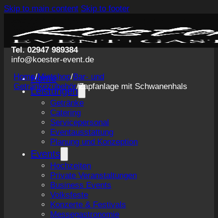
Skip to main content
Skip to footer
Tel. 02947 989384
info@koester-event.de
Home
/
Mietshop
/
Bar- und
Home
Getränkezubehör
/
Zapfanlage mit Schwanenhals
Leistungen
Getränke
Catering
Servicepersonal
Eventausstattung
Planung und Konzeption
Events
Hochzeiten
Private Veranstaltungen
Business Events
Volksfeste
Konzerte & Festivals
Messegastronomie