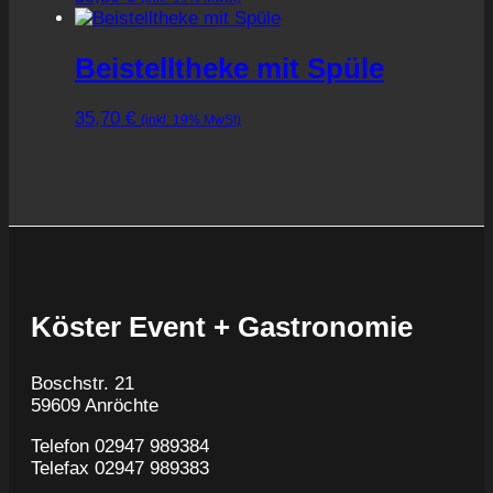
Beistelltheke mit Spüle
35,70
€
(inkl. 19% MwSt)
Köster Event + Gastronomie
Boschstr. 21
59609 Anröchte
Telefon 02947 989384
Telefax 02947 989383