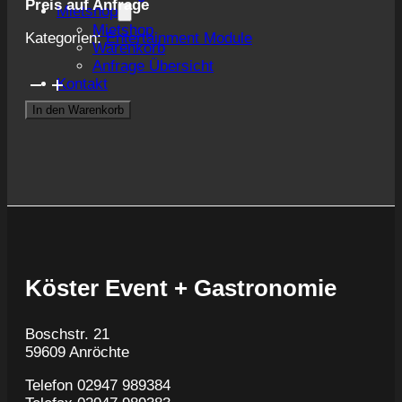
Preis auf Anfrage
Mietshop
Mietshop
Kategorien:
Entertainment Module
Warenkorb
Anfrage Übersicht
Boxautomat
Kontakt
Menge
In den Warenkorb
Köster Event + Gastronomie
Boschstr. 21
59609 Anröchte
Telefon 02947 989384