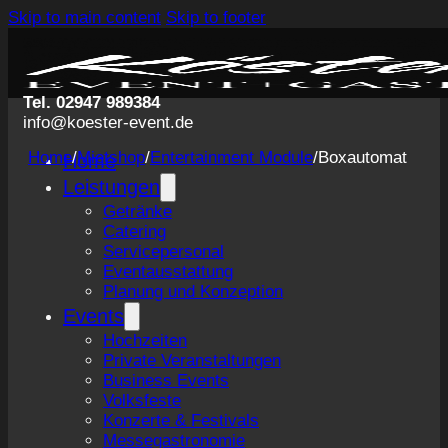
Skip to main content
Skip to footer
Tel. 02947 989384
info@koester-event.de
Home
/
Mietshop
/
Entertainment Module
/
Boxautomat
Home
Leistungen
Getränke
Catering
Servicepersonal
Eventausstattung
Planung und Konzeption
Events
Hochzeiten
Private Veranstaltungen
Business Events
Volksfeste
Konzerte & Festivals
Messegastronomie