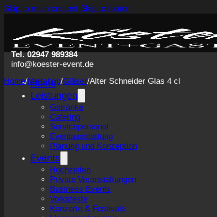
Skip to main content
Skip to footer
Tel. 02947 989384
info@koester-event.de
Home
/
Mietshop
/
Gläser
/
Alter Schneider Glas 4 cl
Home
Leistungen
Getränke
Catering
Servicepersonal
Eventausstattung
Planung und Konzeption
Events
Hochzeiten
Private Veranstaltungen
Business Events
Volksfeste
Konzerte & Festivals