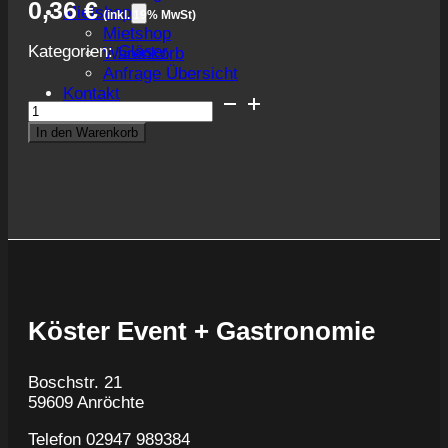
0,36
€
Mietshop
(inkl. 19% MwSt)
Mietshop
Kategorien:
Gläser
Warenkorb
Anfrage Übersicht
Kontakt
Glasaschenbecher
Menge
In den Warenkorb
Köster Event + Gastronomie
Boschstr. 21
59609 Anröchte
Telefon 02947 989384