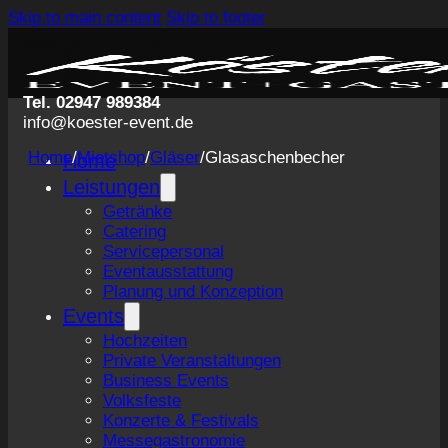
Skip to main content
Skip to footer
Tel. 02947 989384
info@koester-event.de
Home
/
Mietshop
/
Gläser
/
Glasaschenbecher
Home
Leistungen
Getränke
Catering
Servicepersonal
Eventausstattung
Planung und Konzeption
Events
Hochzeiten
Private Veranstaltungen
Business Events
Volksfeste
Konzerte & Festivals
Messegastronomie