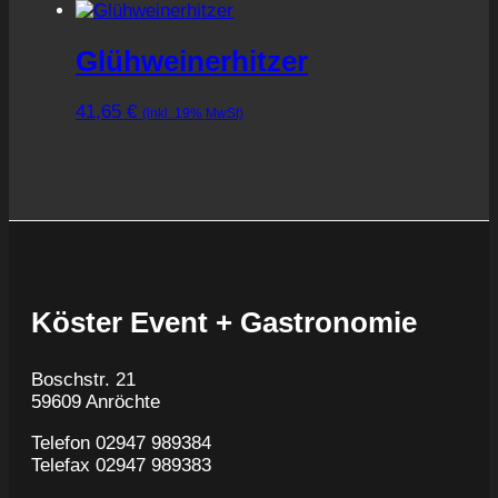
Glühweinerhitzer
41,65
€
(inkl. 19% MwSt)
Köster Event + Gastronomie
Boschstr. 21
59609 Anröchte
Telefon 02947 989384
Telefax 02947 989383