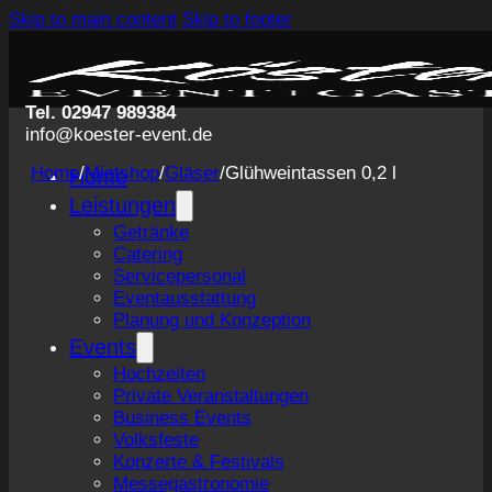
Skip to main content
Skip to footer
Tel. 02947 989384
info@koester-event.de
Home
/
Mietshop
/
Gläser
/
Glühweintassen 0,2 l
Home
Leistungen
Getränke
Catering
Servicepersonal
Eventausstattung
Planung und Konzeption
Events
Hochzeiten
Private Veranstaltungen
Business Events
Volksfeste
Konzerte & Festivals
Messegastronomie