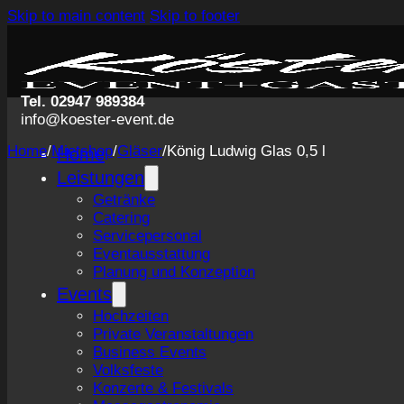
Skip to main content
Skip to footer
Tel. 02947 989384
info@koester-event.de
Home
/
Mietshop
/
Gläser
/
König Ludwig Glas 0,5 l
Home
Leistungen
Getränke
Catering
Servicepersonal
Eventausstattung
Planung und Konzeption
Events
Hochzeiten
Private Veranstaltungen
Business Events
Volksfeste
Konzerte & Festivals