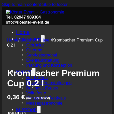
Skip to main content
Skip to footer
Tel. 02947 989384
info@koester-event.de
Home
Leistungen
Home
/
Mietshop
/
Gläser
/
Krombacher Premium Cup
Getränke
0,2 l
Catering
Servicepersonal
Eventausstattung
Planung und Konzeption
Krombacher Premium
Events
Hochzeiten
Cup 0,2 l
Private Veranstaltungen
Business Events
Volksfeste
0,36
€
Konzerte & Festivals
(inkl. 19% MwSt)
Messegastronomie
Mietshop
Inhalt
0,2 l