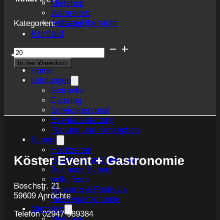
Mietshop
Warenkorb
Anfrage Übersicht
Kategorien:
Gläser
Kontakt
Krombacher
Premium
In den Warenkorb
Cup
Home
0,2
Leistungen
l
Getränke
Menge
Catering
Servicepersonal
Eventausstattung
Planung und Konzeption
Events
Hochzeiten
Köster Event + Gastronomie
Private Veranstaltungen
Business Events
Volksfeste
Boschstr. 21
Konzerte & Festivals
59609 Anröchte
Messegastronomie
Mietshop
Telefon 02947 989384
Mietshop