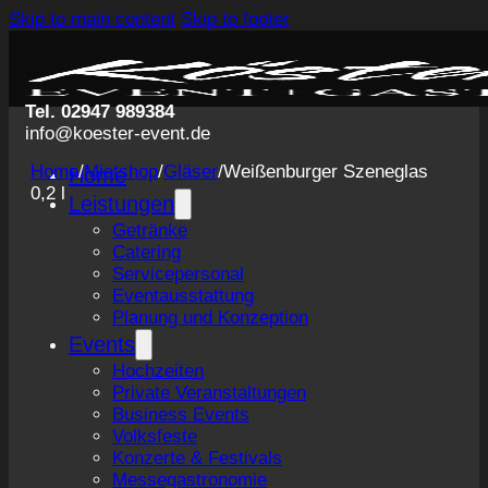
Skip to main content
Skip to footer
Tel. 02947 989384
info@koester-event.de
Home
/
Mietshop
/
Gläser
/
Weißenburger Szeneglas
Home
0,2 l
Leistungen
Getränke
Catering
Servicepersonal
Eventausstattung
Planung und Konzeption
Events
Hochzeiten
Private Veranstaltungen
Business Events
Volksfeste
Konzerte & Festivals
Messegastronomie