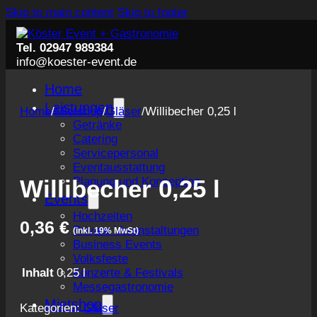
Skip to main content
Skip to footer
Tel. 02947 989384
info@koester-event.de
Home
Leistungen
Home
/
Mietshop
/
Gläser
/
Willibecher 0,25 l
Getränke
Catering
Servicepersonal
Eventausstattung
Planung und Konzeption
Willibecher 0,25 l
Events
Hochzeiten
0,36
€
Private Veranstaltungen
(inkl. 19% MwSt)
Business Events
Volksfeste
Konzerte & Festivals
Inhalt
0,25 l
Messegastronomie
Mietshop
Kategorien:
Gläser