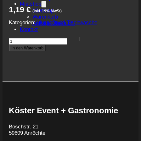
Mietshop
1,19
€
Mietshop
(inkl. 19% MwSt)
Warenkorb
Kategorien:
Hussen und Tischwäsche
Anfrage Übersicht
Kontakt
Stoffserviette
Menge
In den Warenkorb
Köster Event + Gastronomie
Boschstr. 21
59609 Anröchte