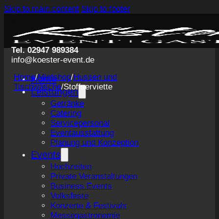
Skip to main content
Skip to footer
Tel. 02947 989384
info@koester-event.de
Home
/
Mietshop
/
Hussen und
Home
Tischwäsche
/
Stoffserviette
Leistungen
Getränke
Catering
Servicepersonal
Eventausstattung
Planung und Konzeption
Events
Hochzeiten
Private Veranstaltungen
Business Events
Volksfeste
Konzerte & Festivals
Messegastronomie