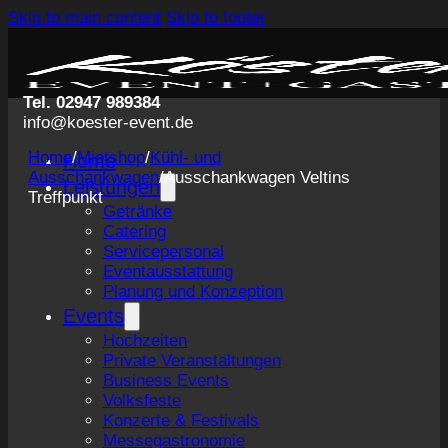
Skip to main content
Skip to footer
Tel. 02947 989384
info@koester-event.de
Home
/
Mietshop
/
Kühl- und
Home
Ausschankwagen
/
Ausschankwagen Veltins
Leistungen
Treffpunkt
Getränke
Catering
Servicepersonal
Eventausstattung
Planung und Konzeption
Events
Hochzeiten
Private Veranstaltungen
Business Events
Volksfeste
Konzerte & Festivals
Messegastronomie