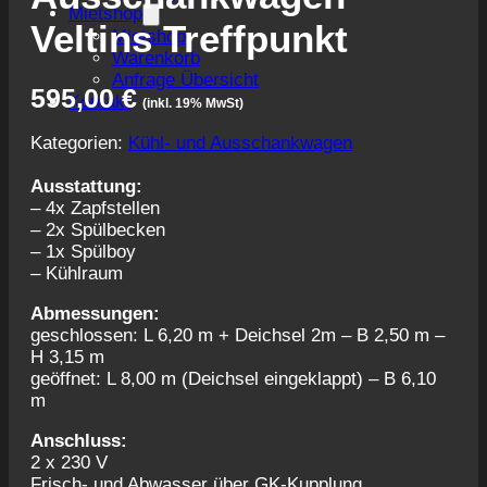
Mietshop
Veltins Treffpunkt
Mietshop
Warenkorb
Anfrage Übersicht
595,00
€
Kontakt
(inkl. 19% MwSt)
Kategorien:
Kühl- und Ausschankwagen
Ausstattung:
– 4x Zapfstellen
– 2x Spülbecken
– 1x Spülboy
– Kühlraum
Abmessungen:
geschlossen: L 6,20 m + Deichsel 2m – B 2,50 m –
H 3,15 m
geöffnet: L 8,00 m (Deichsel eingeklappt) – B 6,10
m
Anschluss:
2 x 230 V
Frisch- und Abwasser über GK-Kupplung