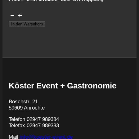
Ausschankwagen
Veltins
In den Warenkorb
Treffpunkt
Menge
Köster Event + Gastronomie
Boschstr. 21
59609 Anröchte
Telefon 02947 989384
Telefax 02947 989383
Mail
info@koester-event.de