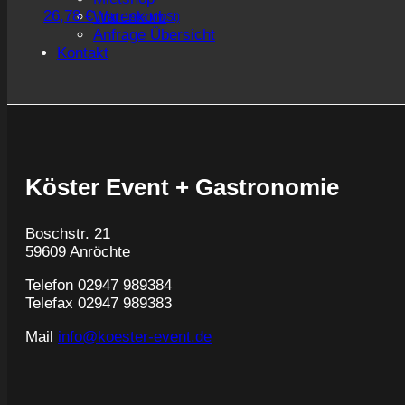
26,78
€
Warenkorb
(inkl. 19% MwSt)
Anfrage Übersicht
Kontakt
Köster Event + Gastronomie
Boschstr. 21
59609 Anröchte
Telefon 02947 989384
Telefax 02947 989383
Mail
info@koester-event.de