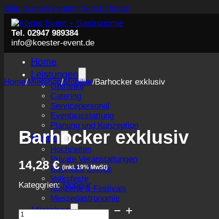
Skip to main content
Skip to footer
Tel. 02947 989384
info@koester-event.de
Home
Leistungen
Home
/
Mietshop
/
Mobiliar
/
Barhocker exklusiv
Getränke
Catering
Servicepersonal
Eventausstattung
Planung und Konzeption
Barhocker exklusiv
Events
Hochzeiten
Private Veranstaltungen
14,28
€
(inkl. 19% MwSt)
Business Events
Volksfeste
Kategorien:
Mobiliar
Konzerte & Festivals
Messegastronomie
Barhocker
Mietshop
exklusiv