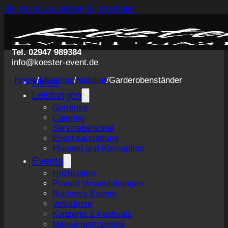
Skip to main content
Skip to footer
Tel. 02947 989384
info@koester-event.de
Home
/
Mietshop
/
Mobiliar
/
Garderobenständer
Home
Leistungen
Getränke
Catering
Servicepersonal
Eventausstattung
Planung und Konzeption
Events
Hochzeiten
Private Veranstaltungen
Business Events
Volksfeste
Konzerte & Festivals
Messegastronomie