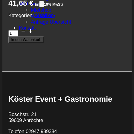
41,65
€
Mietshop
(inkl. 19% MwSt)
Mietshop
Kategorien:
Mobiliar
Warenkorb
Anfrage Übersicht
Kontakt
Garderobenständer
Menge
In den Warenkorb
Köster Event + Gastronomie
Boschstr. 21
59609 Anröchte
Telefon 02947 989384