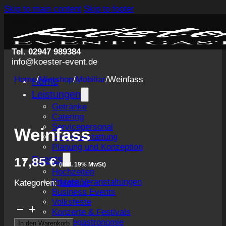
Skip to main content
Skip to footer
Tel. 02947 989384
info@koester-event.de
Home
/
Mietshop
/
Mobiliar
/
Weinfass
Home
Leistungen
Getränke
Catering
Servicepersonal
Weinfass
Eventausstattung
Planung und Konzeption
Events
17,85
€
(inkl. 19% MwSt)
Hochzeiten
Private Veranstaltungen
Kategorien:
Mobiliar
Business Events
Volksfeste
Weinfass
Konzerte & Festivals
Menge
Messegastronomie
In den Warenkorb