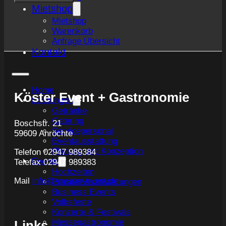
Mietshop
Mietshop
Warenkorb
Anfrage Übersicht
Kontakt
Home
Köster Event + Gastronomie
Leistungen
Getränke
Catering
Boschstr. 21
Servicepersonal
59609 Anröchte
Eventausstattung
Planung und Konzeption
Telefon 02947 989384
Events
Telefax 02947 989383
Hochzeiten
Mail
info@koester-event.de
Private Veranstaltungen
Business Events
Volksfeste
Konzerte & Festivals
Messegastronomie
Links