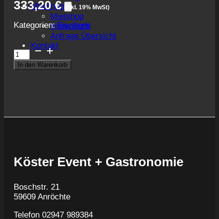
333,20
€
Mietshop
(inkl. 19% MwSt)
Mietshop
Kategorien:
Pavillons
Warenkorb
Anfrage Übersicht
Kontakt
Pavillon
schwarz
In den Warenkorb
8x4m
Menge
Köster Event + Gastronomie
Boschstr. 21
59609 Anröchte
Telefon 02947 989384