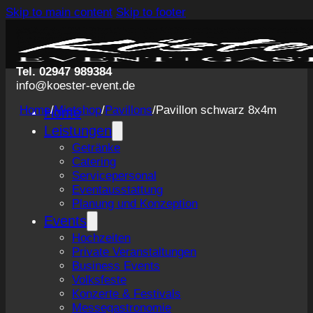
Skip to main content
Skip to footer
Tel. 02947 989384
info@koester-event.de
Home
/
Mietshop
/
Pavillons
/
Pavillon schwarz 8x4m
Home
Leistungen
Getränke
Catering
Servicepersonal
Eventausstattung
Planung und Konzeption
Events
Hochzeiten
Private Veranstaltungen
Business Events
Volksfeste
Konzerte & Festivals
Messegastronomie