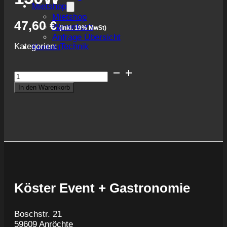
Mietshop
Mietshop
47,60
€
Warenkorb
(inkl. 19% MwSt)
Anfrage Übersicht
Kategorien:
Technik
Kontakt
Led
Outdoor
In den Warenkorb
Fluter
150W
Menge
Köster Event + Gastronomie
Boschstr. 21
59609 Anröchte