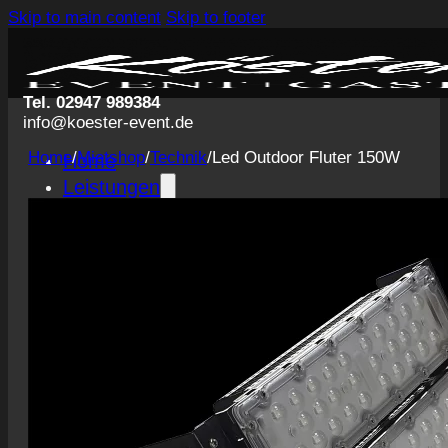
Skip to main content
Skip to footer
Tel. 02947 989384
info@koester-event.de
Home
/
Mietshop
/
Technik
/
Led Outdoor Fluter 150W
Home
Leistungen
Getränke
Catering
Servicepersonal
Eventausstattung
Planung und Konzeption
Events
Hochzeiten
Private Veranstaltungen
Business Events
Volksfeste
Konzerte & Festivals
Messegastronomie